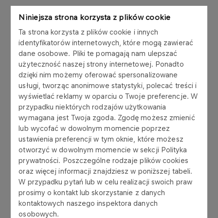
Niniejsza strona korzysta z plików cookie
Program wolontariacki skierowany jest do
Ta strona korzysta z plików cookie i innych
obecnych oraz byłych pracowników ANWILU
identyfikatorów internetowych, które mogą zawierać
i choć jego podstawowym celem jest
dane osobowe. Pliki te pomagają nam ulepszać
promocja i organizacja wolontariatu, to -
użyteczność naszej strony internetowej. Ponadto
dzięki nim możemy oferować spersonalizowane
oprócz satysfakcji wolontariuszom - przede
usługi, tworząc anonimowe statystyki, polecać treści i
wszystkim przynosi wiele wymiernych
wyświetlać reklamy w oparciu o Twoje preferencje. W
korzyści lokalnej społeczności.
przypadku niektórych rodzajów użytkowania
wymagana jest Twoja zgoda. Zgodę możesz zmienić
lub wycofać w dowolnym momencie poprzez
ustawienia preferencji w tym oknie, które możesz
W ramach programu „ANWIL pomaga”
otworzyć w dowolnym momencie w sekcji Polityka
wolontariusze z ANWILU tylko w ciągu ostatnich
prywatności. Poszczególne rodzaje plików cookies
kilku lat zrealizowali 132 projekty wolontariackie, w
oraz więcej informacji znajdziesz w poniższej tabeli.
tym 29 w 2023 roku.
W przypadku pytań lub w celu realizacji swoich praw
prosimy o kontakt lub skorzystanie z danych
kontaktowych naszego inspektora danych
Działania wolontariatu w ramach programu
osobowych.
kierowane są do działających na terenie miasta