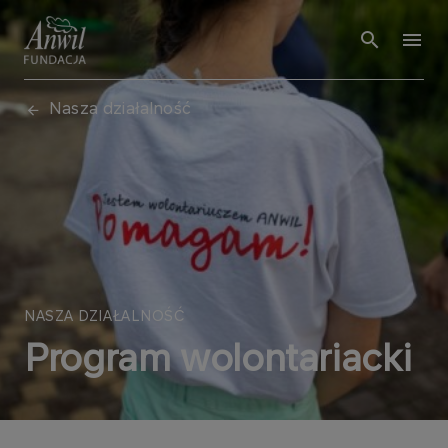
Nasza działalność
NASZA DZIAŁALNOŚĆ
Program wolontariacki