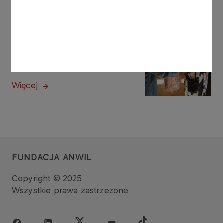
Więcej
NASZA DZIAŁALNOŚĆ
Budujemy mosty
Więcej
FUNDACJA ANWIL
Copyright © 2025
Wszystkie prawa zastrzeżone