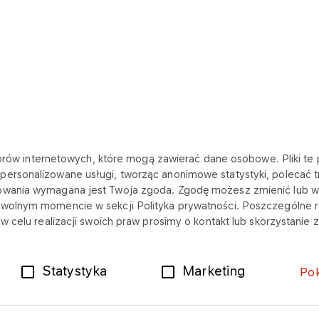
katorów internetowych, które mogą zawierać dane osobowe. Pliki 
ersonalizowane usługi, tworząc anonimowe statystyki, polecać tr
NA SKRÓTY
tkowania wymagana jest Twoja zgoda. Zgodę możesz zmienić lub
wolnym momencie w sekcji Polityka prywatności. Poszczególne ro
Uczę się z ANWILEM
Młodzi z ANWILEM
 w celu realizacji swoich praw prosimy o kontakt lub skorzystani
Budujemy mosty
Primi inter pares
Statystyka
Marketing
Po