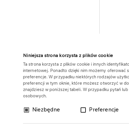
Niniejsza strona korzysta z plików cookie
Ta strona korzysta z plików cookie i innych identyfi
internetowej. Ponadto dzięki nim możemy oferować sp
FUNDACJA ANWIL
preferencje. W przypadku niektórych rodzajów uży
preferencji w tym oknie, które możesz otworzyć w do
Copyright © 2025
znajdziesz w poniższej tabeli. W przypadku pytań lub
Wszystkie prawa zastrzeżone
osobowych.
Wybór
Niezbędne
Preferencje
zgody