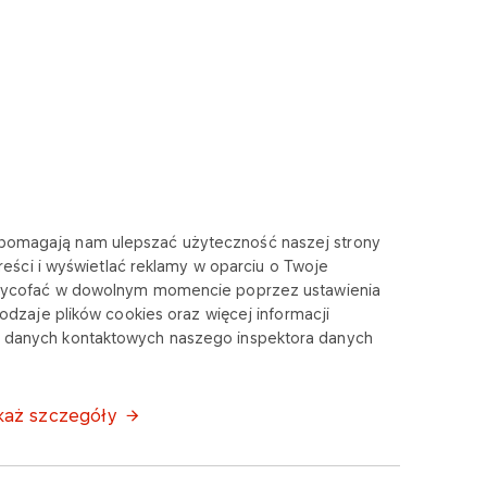
te pomagają nam ulepszać użyteczność naszej strony
eści i wyświetlać reklamy w oparciu o Twoje
O NAS
 wycofać w dowolnym momencie poprzez ustawienia
dzaje plików cookies oraz więcej informacji
O fundacji
e z danych kontaktowych naszego inspektora danych
Aktualności
każ szczegóły