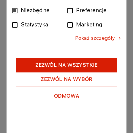
PIP/2024/00044
Wybór
Niezbędne
Preferencje
zgody
PIP/2024/00065
Statystyka
Marketing
PIP/2024/00079
Pokaż szczegóły
PIP/2024/00033
PIP/2024/00092
PIP/2024/00063
ZEZWÓL NA WSZYSTKIE
PIP/2024/00057
ZEZWÓL NA WYBÓR
PIP/2024/00024
ODMOWA
PIP/2024/00023
PIP/2024/00094
PIP/2024/00039
PIP/2024/00069