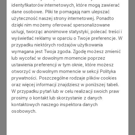
stypendystów znaleźli się młodzi ludzie osiągający
identyfikatorów internetowych, które mogą zawierać
sukcesy nie tylko na poziomie lokalnym czy
dane osobowe. Pliki te pomagają nam ulepszać
regionalnym, ale i ogólnopolskim, a nawet
użyteczność naszej strony internetowej. Ponadto
międzynarodowym.
dzięki nim możemy oferować spersonalizowane
usługi, tworząc anonimowe statystyki, polecać treści i
- Naszym priorytetem jest wspieranie młodych
wyświetlać reklamy w oparciu o Twoje preferencje. W
ludzi, którzy swoim talentem i pracą zasługują na
przypadku niektórych rodzajów użytkowania
wymagana jest Twoja zgoda. Zgodę możesz zmienić
szczególne uznanie. Wierzymy, że przyznane
lub wycofać w dowolnym momencie poprzez
stypendia będą dla nich nie tylko nagrodą za
ustawienia preferencji w tym oknie, które możesz
dotychczasowe wysiłki, ale także impulsem do
otworzyć w dowolnym momencie w sekcji Polityka
dalszego działania i realizacji marzeń –
mówi
prywatności. Poszczególne rodzaje plików cookies
Bożena Cichocka, prezeska Fundacji ANWIL
.
oraz więcej informacji znajdziesz w poniższej tabeli.
W przypadku pytań lub w celu realizacji swoich praw
Niżej publikujemy listę z numerami wniosków
prosimy o kontakt lub skorzystanie z danych
tegorocznych stypendystów.
kontaktowych naszego inspektora danych
osobowych.
Szkoły podstawowe:
PIP/2024/00005