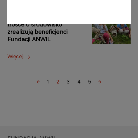
AKTUALNOŚCI
29.04.2024
19 nowych projektów w
trosce o środowisko
zrealizują beneficjenci
Fundacji ANWIL
Więcej
1
2
3
4
5