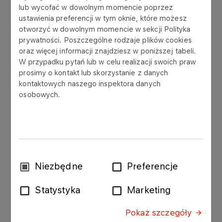
Granty w programie
lub wycofać w dowolnym momencie poprzez
„Budujemy mosty 2024”
ustawienia preferencji w tym oknie, które możesz
otworzyć w dowolnym momencie w sekcji Polityka
przyznane
prywatności. Poszczególne rodzaje plików cookies
oraz więcej informacji znajdziesz w poniższej tabeli.
Więcej
W przypadku pytań lub w celu realizacji swoich praw
prosimy o kontakt lub skorzystanie z danych
kontaktowych naszego inspektora danych
AKTUALNOŚCI
04.07.2024
osobowych.
Zmiana w regulaminie
Budujemy mosty 2024
Więcej
Wybór
Niezbędne
Preferencje
zgody
AKTUALNOŚCI
12.06.2024
Statystyka
Marketing
Będzie się działo – Fundacja
ANWIL dofinansuje 15
Pokaż szczegóły
projektów wakacyjnych