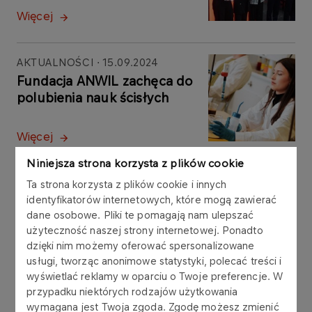
Więcej
AKTUALNOŚCI
15.09.2024
Fundacja ANWIL zachęca do
polubienia nauk ścisłych
Więcej
Niniejsza strona korzysta z plików cookie
AKTUALNOŚCI
02.09.2024
Ta strona korzysta z plików cookie i innych
Rusza nabór do programu
identyfikatorów internetowych, które mogą zawierać
dane osobowe. Pliki te pomagają nam ulepszać
stypendialnego
użyteczność naszej strony internetowej. Ponadto
dzięki nim możemy oferować spersonalizowane
Więcej
usługi, tworząc anonimowe statystyki, polecać treści i
wyświetlać reklamy w oparciu o Twoje preferencje. W
przypadku niektórych rodzajów użytkowania
AKTUALNOŚCI
12.07.2024
wymagana jest Twoja zgoda. Zgodę możesz zmienić