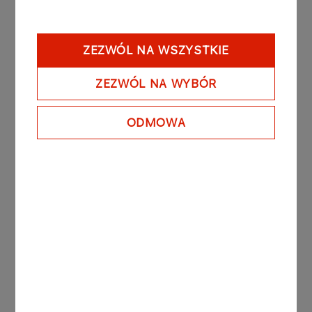
Więcej
ZEZWÓL NA WSZYSTKIE
AKTUALNOŚCI
27.05.2024
ZEZWÓL NA WYBÓR
Wystartował kolejny
program grantowy Fundacji
ODMOWA
ANWIL
Więcej
AKTUALNOŚCI
06.05.2024
To już dziesiąte wakacje z
Fundacją
Więcej